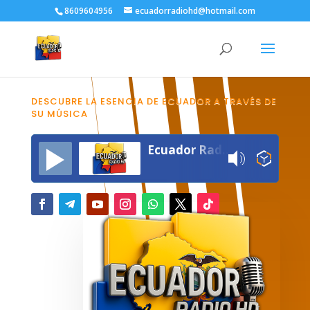
8609604956
ecuadorradiohd@hotmail.com
DESCUBRE LA ESENCIA DE ECUADOR A TRAVÉS DE
SU MÚSICA
Ecuador Radio HD